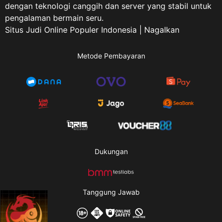
dengan teknologi canggih dan server yang stabil untuk
pengalaman bermain seru.
Situs Judi Online Populer Indonesia | NagaIkan
Metode Pembayaran
Dukungan
Tanggung Jawab