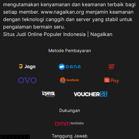
mengutamakan kenyamanan dan keamanan terbaik bagi
setiap member. www.nagaikan.org menjamin keamanan
dengan teknologi canggih dan server yang stabil untuk
pengalaman bermain seru.
Situs Judi Online Populer Indonesia | NagaIkan
Metode Pembayaran
Dukungan
Tanggung Jawab